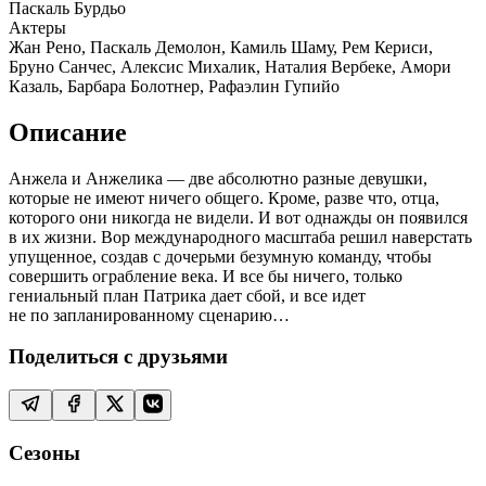
Паскаль Бурдьо
Актеры
Жан Рено, Паскаль Демолон, Камиль Шаму, Рем Кериси,
Бруно Санчес, Алексис Михалик, Наталия Вербеке, Амори
Казаль, Барбара Болотнер, Рафаэлин Гупийо
Описание
Анжела и Анжелика — две абсолютно разные девушки,
которые не имеют ничего общего. Кроме, разве что, отца,
которого они никогда не видели. И вот однажды он появился
в их жизни. Вор международного масштаба решил наверстать
упущенное, создав с дочерьми безумную команду, чтобы
совершить ограбление века. И все бы ничего, только
гениальный план Патрика дает сбой, и все идет
не по запланированному сценарию…
Поделиться с друзьями
Сезоны