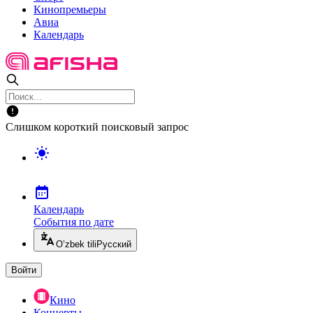
Кинопремьеры
Авиа
Календарь
Слишком короткий поисковый запрос
Календарь
События по дате
O’zbek tili
Русский
Войти
Кино
Концерты