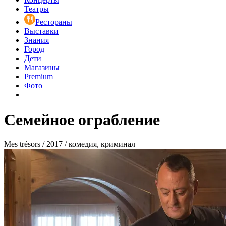
Театры
Рестораны
Выставки
Знания
Город
Дети
Магазины
Premium
Фото
Семейное ограбление
Mes trésors / 2017 / комедия, криминал