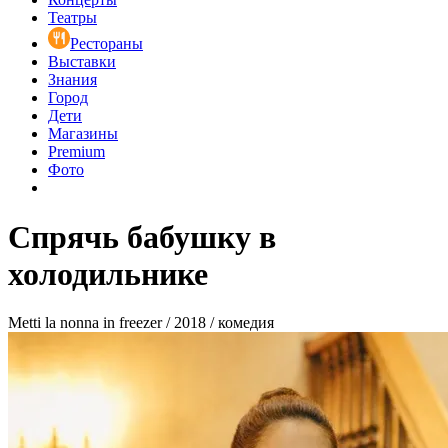
Театры
Рестораны
Выставки
Знания
Город
Дети
Магазины
Premium
Фото
Спрячь бабушку в
холодильнике
Metti la nonna in freezer / 2018 / комедия