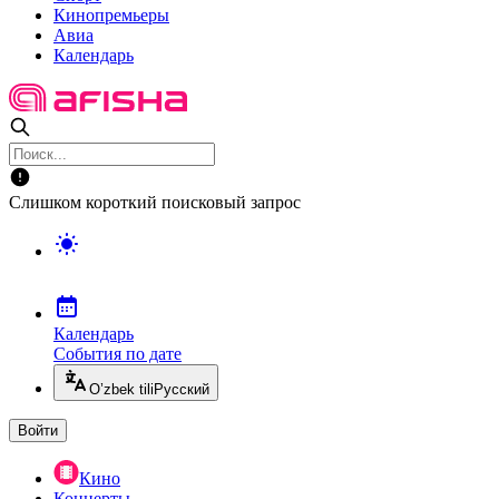
Кинопремьеры
Авиа
Календарь
Слишком короткий поисковый запрос
Календарь
События по дате
O’zbek tili
Русский
Войти
Кино
Концерты