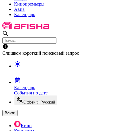
Кинопремьеры
Авиа
Календарь
Слишком короткий поисковый запрос
Календарь
События по дате
O’zbek tili
Русский
Войти
Кино
Концерты