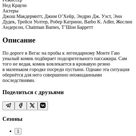
Нед Краули
Актеры
Джош Макдермитт, Джим О’Хейр, Эндрю Дж. Уэст, Энн
Дудек, Трейси Уолтер, Робер Катрини, Barbo K. Adler, Жослин
Андерсон, Chairman Barnes, Т’Шон Барретт
Описание
По дороге в Вегас на пробы к легендарному Монте Гаю
унылый комик подбирает подозрительного пассажира. Сам
того не ведая, комик вовлекается в кровавую резню
в маленьком городке посреди пустыни. Однако эта ситуация
обернётся для него совершенно неожиданными
последствиями.
Поделиться с друзьями
Сезоны
1