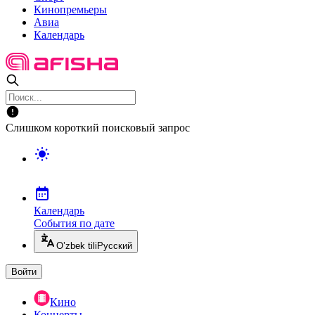
Кинопремьеры
Авиа
Календарь
Слишком короткий поисковый запрос
Календарь
События по дате
O’zbek tili
Русский
Войти
Кино
Концерты