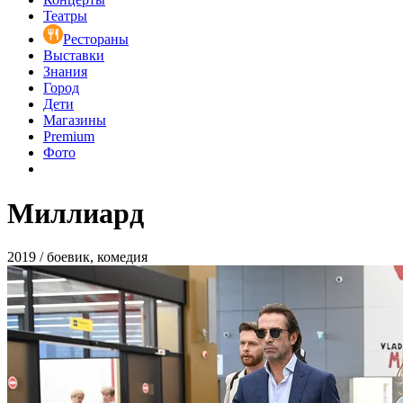
Театры
Рестораны
Выставки
Знания
Город
Дети
Магазины
Premium
Фото
Миллиард
2019 / боевик, комедия