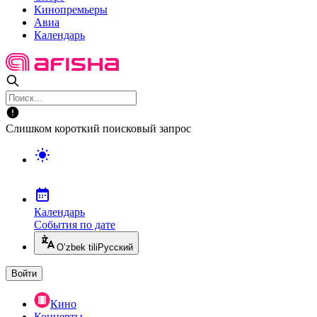
Кинопремьеры
Авиа
Календарь
Слишком короткий поисковый запрос
Календарь
События по дате
O’zbek tili
Русский
Войти
Кино
Концерты