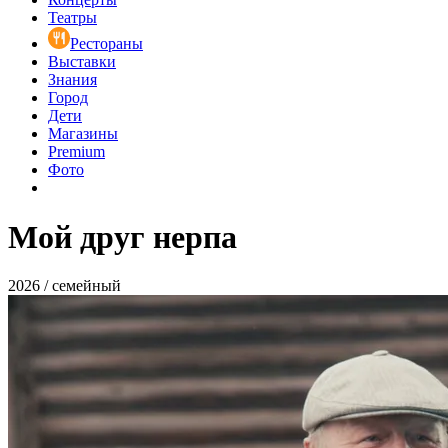
Театры
Рестораны
Выставки
Знания
Город
Дети
Магазины
Premium
Фото
Мой друг нерпа
2026 / семейный