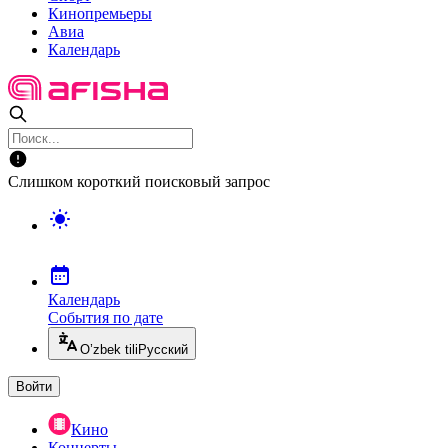
Кинопремьеры
Авиа
Календарь
Слишком короткий поисковый запрос
Календарь
События по дате
O’zbek tili
Русский
Войти
Кино
Концерты