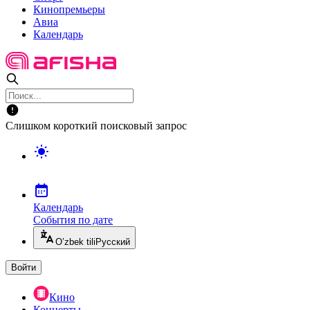
Кинопремьеры
Авиа
Календарь
Слишком короткий поисковый запрос
Календарь
События по дате
O’zbek tili
Русский
Войти
Кино
Концерты