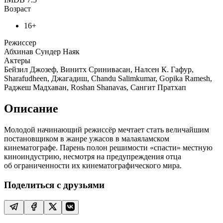
Возраст
16+
Режиссер
Абхинав Сундер Наяк
Актеры
Бейзил Джозеф, Винитх Сринивасан, Налсен К. Гафур,
Sharafudheen, Джагадиш, Chandu Salimkumar, Gopika Ramesh,
Раджеш Мадхаван, Roshan Shanavas, Сангит Пратхап
Описание
Молодой начинающий режиссёр мечтает стать величайшим
постановщиком в жанре ужасов в малаяламском
кинематографе. Парень полон решимости «спасти» местную
киноиндустрию, несмотря на предупреждения отца
об ограниченности их кинематографического мира.
Поделиться с друзьями