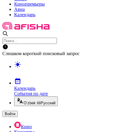
Кинопремьеры
Авиа
Календарь
Слишком короткий поисковый запрос
Календарь
События по дате
O’zbek tili
Русский
Войти
Кино
Концерты