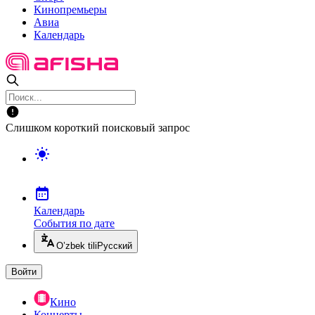
Кинопремьеры
Авиа
Календарь
Слишком короткий поисковый запрос
Календарь
События по дате
O’zbek tili
Русский
Войти
Кино
Концерты