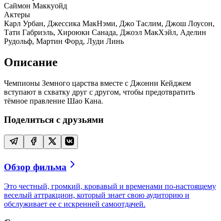
Саймон Маккуойд
Актеры
Карл Урбан, Джессика МакНэми, Джо Таслим, Джош Лоусон,
Тати Габриэль, Хироюки Санада, Джоэл МакХэйл, Аделин
Рудольф, Мартин Форд, Луди Линь
Описание
Чемпионы Земного царства вместе с Джонни Кейджем
вступают в схватку друг с другом, чтобы предотвратить
тёмное правление Шао Кана.
Поделиться с друзьями
Обзор фильма
Это честный, громкий, кровавый и временами по-настоящему
веселый аттракцион, который знает свою аудиторию и
обслуживает ее с искренней самоотдачей.