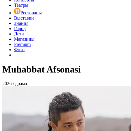
Театры
Рестораны
Выставки
Знания
Город
Дети
Магазины
Premium
Фото
Muhabbat Afsonasi
2026 / драма