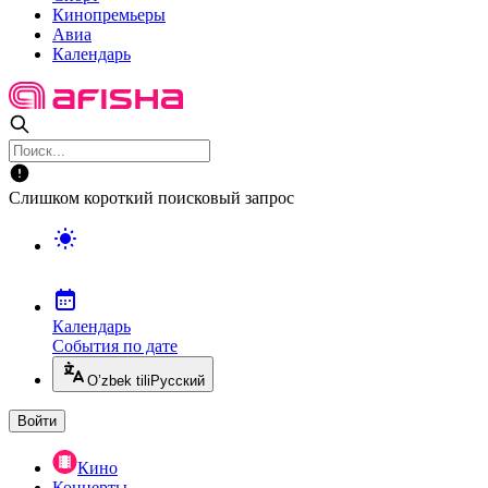
Кинопремьеры
Авиа
Календарь
Слишком короткий поисковый запрос
Календарь
События по дате
O’zbek tili
Русский
Войти
Кино
Концерты