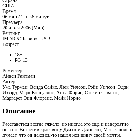
Страна
США
Время
96
мин
/
1 ч. 36 минут
Премьера
20 июля 2006 (Мир)
Рейтинг
IMDB
5.2
Kinopoisk
5.3
Возраст
18+
PG-13
Режиссер
Айвен Райтман
Актеры
Ума Турман, Ванда Сайкс, Люк Уилсон, Рэйн Уилсон, Эдди
Иззард, Марк Консуэлос, Анна Фэрис, Стелио Саванте,
Маргарет Энн Флоренс, Майк Иорио
Описание
Расставаться всегда тяжело, но иногда это еще и невероятно
опасно. Встретив красавицу Дженни Джонсон, Мэтт Сондерс
думает, что он наконец-то нашел женщину своей мечты.