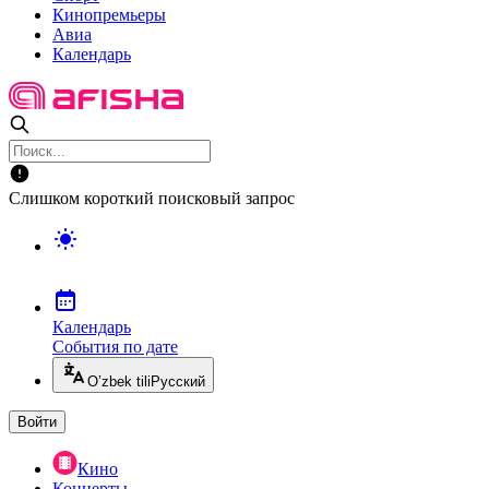
Кинопремьеры
Авиа
Календарь
Слишком короткий поисковый запрос
Календарь
События по дате
O’zbek tili
Русский
Войти
Кино
Концерты