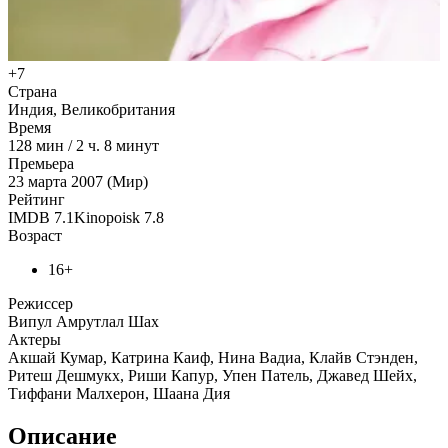
+7
Страна
Индия, Великобритания
Время
128
мин
/
2 ч. 8 минут
Премьера
23 марта 2007 (Мир)
Рейтинг
IMDB
7.1
Kinopoisk
7.8
Возраст
16+
Режиссер
Випул Амрутлал Шах
Актеры
Акшай Кумар, Катрина Каиф, Нина Вадиа, Клайв Стэнден,
Ритеш Дешмукх, Риши Капур, Упен Патель, Джавед Шейх,
Тиффани Малхерон, Шаана Дия
Описание