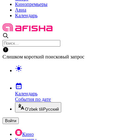
Кинопремьеры
Авиа
Календарь
Слишком короткий поисковый запрос
Календарь
События по дате
O’zbek tili
Русский
Войти
Кино
Концерты