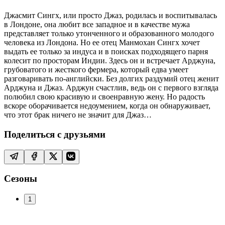
Джасмит Сингх, или просто Джаз, родилась и воспитывалась
в Лондоне, она любит все западное и в качестве мужа
представляет только утонченного и образованного молодого
человека из Лондона. Но ее отец Манмохан Сингх хочет
выдать ее только за индуса и в поисках подходящего парня
колесит по просторам Индии. Здесь он и встречает Арджуна,
грубоватого и жесткого фермера, который едва умеет
разговаривать по-английски. Без долгих раздумий отец женит
Арджуна и Джаз. Арджун счастлив, ведь он с первого взгляда
полюбил свою красивую и своенравную жену. Но радость
вскоре оборачивается недоумением, когда он обнаруживает,
что этот брак ничего не значит для Джаз…
Поделиться с друзьями
Сезоны
1