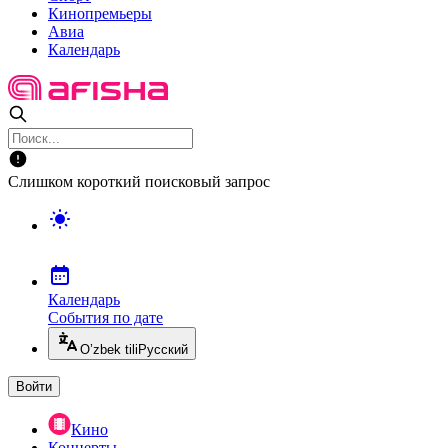
Кинопремьеры
Авиа
Календарь
Слишком короткий поисковый запрос
Календарь
События по дате
O’zbek tili
Русский
Войти
Кино
Концерты