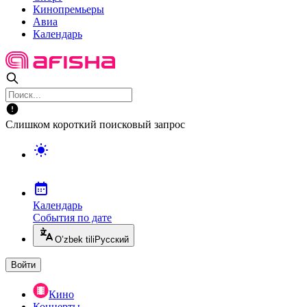
Кинопремьеры
Авиа
Календарь
Слишком короткий поисковый запрос
Календарь
События по дате
O’zbek tili
Русский
Войти
Кино
Концерты