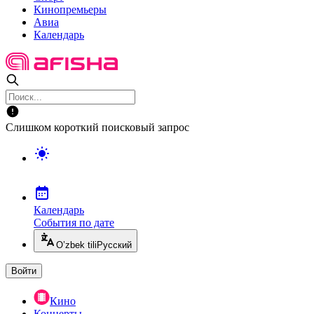
Кинопремьеры
Авиа
Календарь
Слишком короткий поисковый запрос
Календарь
События по дате
O’zbek tili
Русский
Войти
Кино
Концерты