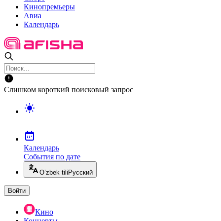
Кинопремьеры
Авиа
Календарь
Слишком короткий поисковый запрос
Календарь
События по дате
O’zbek tili
Русский
Войти
Кино
Концерты