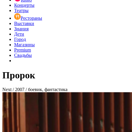
Концерты
Театры
Рестораны
Выставки
Знания
Дети
Город
Магазины
Premium
Свадьбы
Пророк
Next / 2007 / боевик, фантастика