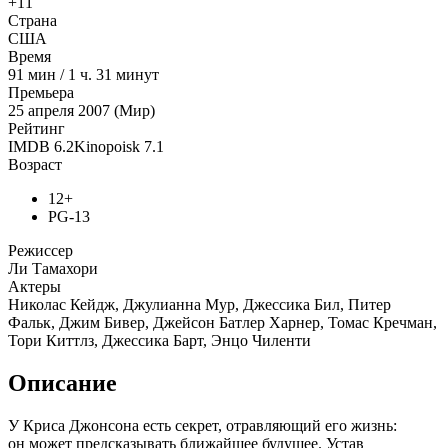
+11
Страна
США
Время
91
мин
/
1 ч. 31 минут
Премьера
25 апреля 2007 (Мир)
Рейтинг
IMDB
6.2
Kinopoisk
7.1
Возраст
12+
PG-13
Режиссер
Ли Тамахори
Актеры
Николас Кейдж, Джулианна Мур, Джессика Бил, Питер
Фальк, Джим Бивер, Джейсон Батлер Харнер, Томас Кречман,
Тори Киттлз, Джессика Барт, Энцо Чиленти
Описание
У Криса Джонсона есть секрет, отравляющий его жизнь:
он может предсказывать ближайшее будущее. Устав