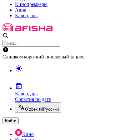
Кинопремьеры
Авиа
Календарь
Слишком короткий поисковый запрос
Календарь
События по дате
O’zbek tili
Русский
Войти
Кино
Концерты