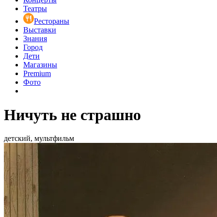
Театры
Рестораны
Выставки
Знания
Город
Дети
Магазины
Premium
Фото
Ничуть не страшно
детский, мультфильм