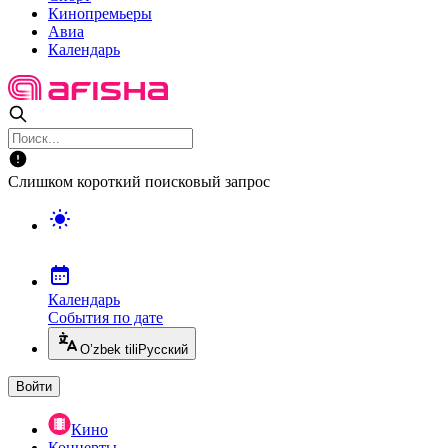
Кинопремьеры
Авиа
Календарь
Слишком короткий поисковый запрос
Календарь
События по дате
O’zbek tili
Русский
Войти
Кино
Концерты