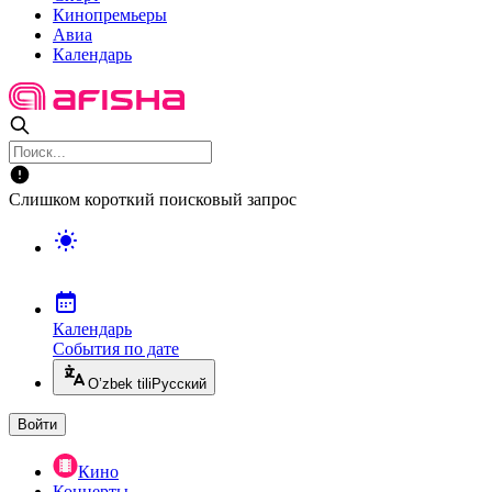
Кинопремьеры
Авиа
Календарь
Слишком короткий поисковый запрос
Календарь
События по дате
O’zbek tili
Русский
Войти
Кино
Концерты