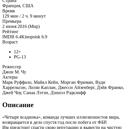
Страна
Франция, США
Время
129
мин
/
2 ч. 9 минут
Премьера
2 июня 2016 (Мир)
Рейтинг
IMDB
6.4
Kinopoisk
6.9
Возраст
12+
PG-13
Режиссер
Джон М. Чу
Актеры
Марк Руффало, Майкл Кейн, Морган Фриман, Вуди
Харрельсон, Лиззи Каплан, Джесси Айзенберг, Дэйв Франко,
Джей Чоу, Санаа Лэтэн, Дэниэл Рэдклифф
Описание
«Четыре всадника», команда лучших иллюзионистов мира,
возвращается в дело спустя год после побега от ФБР.
Им предстоит спасти свою репутацию и вывести на чистую