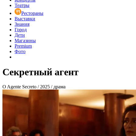
Театры
Рестораны
Выставки
Знания
Город
Дети
Магазины
Premium
Фото
Секретный агент
O Agente Secreto / 2025 / драма