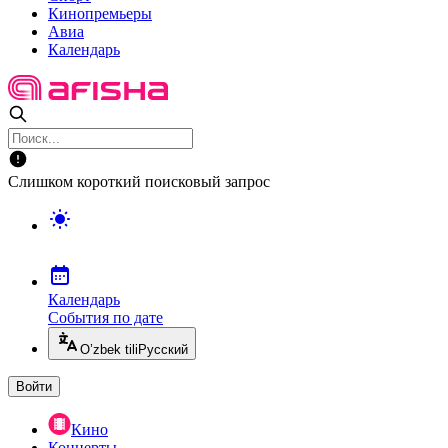
Кинопремьеры
Авиа
Календарь
Слишком короткий поисковый запрос
Календарь
События по дате
O’zbek tili
Русский
Войти
Кино
Концерты