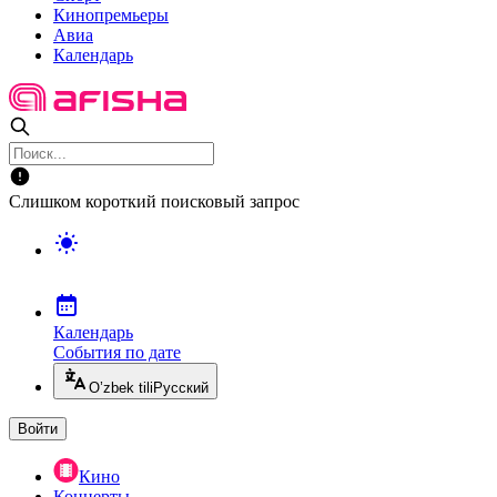
Кинопремьеры
Авиа
Календарь
Слишком короткий поисковый запрос
Календарь
События по дате
O’zbek tili
Русский
Войти
Кино
Концерты