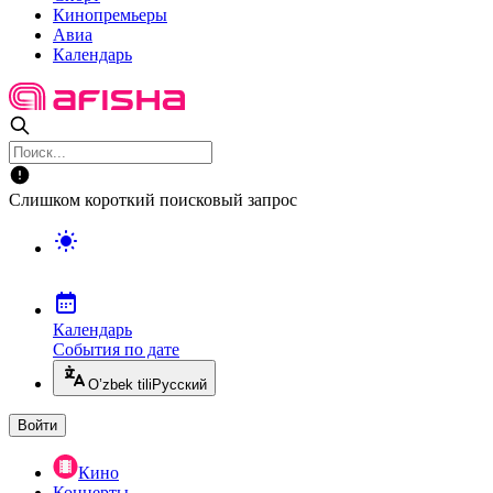
Кинопремьеры
Авиа
Календарь
Слишком короткий поисковый запрос
Календарь
События по дате
O’zbek tili
Русский
Войти
Кино
Концерты