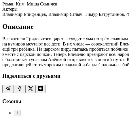
Роман Ким, Миша Семичев
Актеры
Владимир Епифанцев, Владимир Яглыч, Тимур Батрутдинов, Ф
Описание
Все жители Тридевятого царства сходят с ума по трём славным
на кумиров мечтают все дети. В их числе — сорокалетний Елеме
ещё три ребёнка. На царском пиру, пытаясь пробиться поближ
вместе с царской дочкой. Теперь Елемелю презирают все: народ
с болтливым гусляром Алёшкой отправляется в долгий путь в К
предлагающей стать морским владыкой и банда Соловья-разбо
Поделиться с друзьями
Сезоны
1