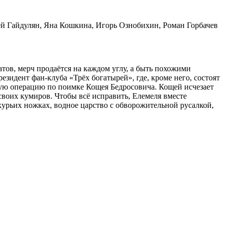
й Гайдулян, Яна Кошкина, Игорь Ознобихин, Роман Горбачев
тов, мерч продаётся на каждом углу, а быть похожими
зидент фан-клуба «Трёх богатырей», где, кроме него, состоят
ную операцию по поимке Кощея Бедросовича. Кощей исчезает
 своих кумиров. Чтобы всё исправить, Елемеля вместе
курьих ножках, водное царство с обворожительной русалкой,