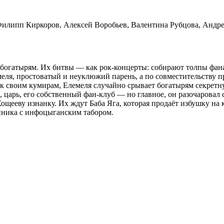
илипп Киркоров, Алексей Воробьев, Валентина Рубцова, Андре
 богатырям. Их битвы — как рок-концерты: собирают толпы фана
ля, простоватый и неуклюжий парень, а по совместительству пре
е к своим кумирам, Елемеля случайно срывает богатырям секрет
, царь, его собственный фан-клуб — но главное, он разочаровал
ощееву изнанку. Их ждут Баба Яга, которая продаёт избушку на 
йника с инфоцыганским табором.