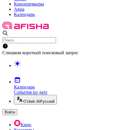
Кинопремьеры
Авиа
Календарь
Слишком короткий поисковый запрос
Календарь
События по дате
O’zbek tili
Русский
Войти
Кино
Концерты