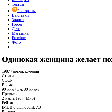
Театры
Рестораны
Выставки
Знания
Город
Дети
Магазины
Premium
Фото
Одинокая женщина желает по
1987 / драма, комедия
Страна
СССР
Время
90
мин
/
1 ч. 30 минут
Премьера
2 марта 1987 (Мир)
Рейтинг
IMDB
6.8
Kinopoisk
7.3
Возраст