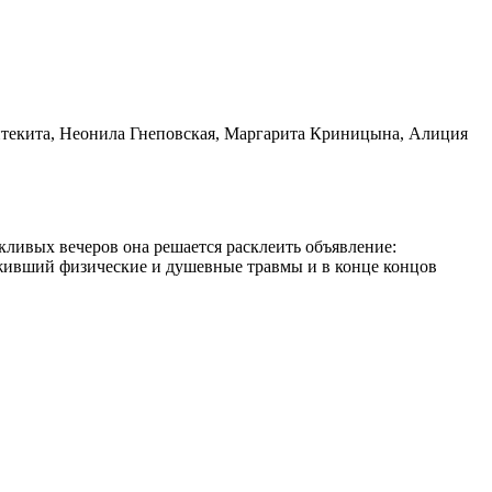
птекита, Неонила Гнеповская, Маргарита Криницына, Алиция
скливых вечеров она решается расклеить объявление:
живший физические и душевные травмы и в конце концов