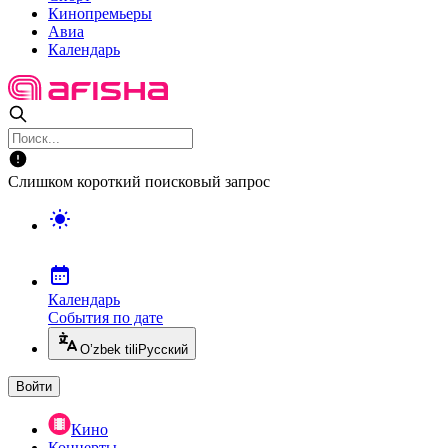
Кинопремьеры
Авиа
Календарь
Слишком короткий поисковый запрос
Календарь
События по дате
O’zbek tili
Русский
Войти
Кино
Концерты