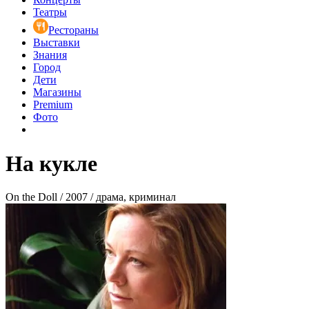
Театры
Рестораны
Выставки
Знания
Город
Дети
Магазины
Premium
Фото
На кукле
On the Doll / 2007 / драма, криминал