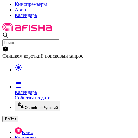
Кинопремьеры
Авиа
Календарь
Слишком короткий поисковый запрос
Календарь
События по дате
O’zbek tili
Русский
Войти
Кино
Концерты