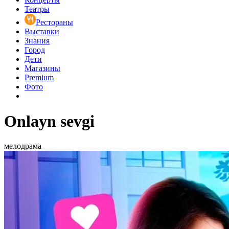
Театры
Рестораны
Выставки
Знания
Город
Дети
Магазины
Premium
Фото
Onlayn sevgi
мелодрама