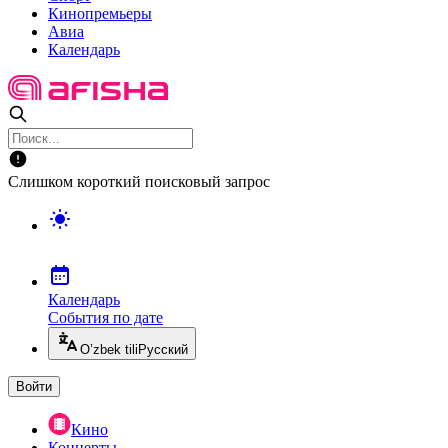
Кинопремьеры
Авиа
Календарь
Слишком короткий поисковый запрос
Календарь
События по дате
O’zbek tili
Русский
Войти
Кино
Концерты