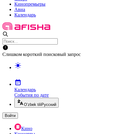
Кинопремьеры
Авиа
Календарь
Слишком короткий поисковый запрос
Календарь
События по дате
O’zbek tili
Русский
Войти
Кино
Концерты