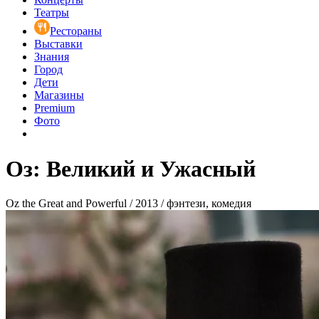
Театры
Рестораны
Выставки
Знания
Город
Дети
Магазины
Premium
Фото
Оз: Великий и Ужасный
Oz the Great and Powerful / 2013 / фэнтези, комедия