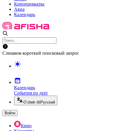
Кинопремьеры
Авиа
Календарь
Слишком короткий поисковый запрос
Календарь
События по дате
O’zbek tili
Русский
Войти
Кино
Концерты