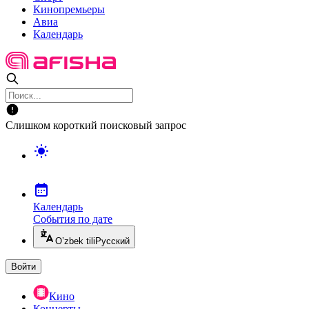
Кинопремьеры
Авиа
Календарь
Слишком короткий поисковый запрос
Календарь
События по дате
O’zbek tili
Русский
Войти
Кино
Концерты