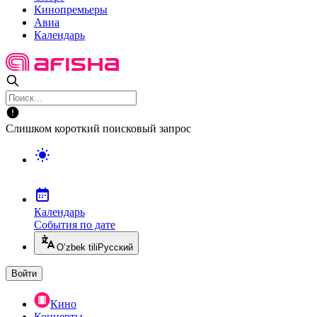
Кинопремьеры
Авиа
Календарь
Слишком короткий поисковый запрос
Календарь
События по дате
O’zbek tili
Русский
Войти
Кино
Концерты