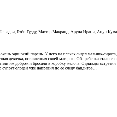
шадри, Бэби Гудду, Мастер Макранд, Аруна Ирани, Ануп Кума
очень одинокий парень. У него на плечах сидел мальчик-сирота,
чная девочка, оставленная своей матерью. Оба ребенка стали ег
атили им добром и бросали в коробку мелочь. Однажды встретил
 что супруг-злодей уже направил по ее следу бандитов…