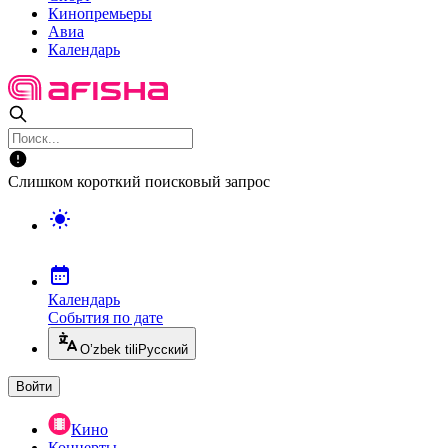
Кинопремьеры
Авиа
Календарь
Слишком короткий поисковый запрос
Календарь
События по дате
O’zbek tili
Русский
Войти
Кино
Концерты