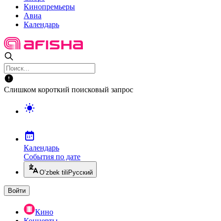
Кинопремьеры
Авиа
Календарь
Слишком короткий поисковый запрос
Календарь
События по дате
O’zbek tili
Русский
Войти
Кино
Концерты