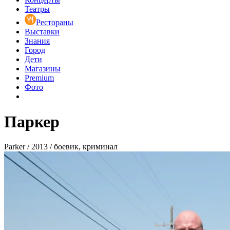
Театры
Рестораны
Выставки
Знания
Город
Дети
Магазины
Premium
Фото
Паркер
Parker / 2013 / боевик, криминал