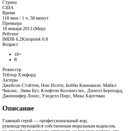
Страна
США
Время
118
мин
/
1 ч. 58 минут
Премьера
18 января 2013 (Мир)
Рейтинг
IMDB
6.2
Kinopoisk
6.8
Возраст
18+
R
Режиссер
Тейлор Хэкфорд
Актеры
Джейсон Стэйтем, Ник Нолти, Бобби Каннавале, Майкл
Чиклис, Эмма Бут, Клифтон Коллинз мл., Дэниэл Бернхард,
Дженнифер Лопес, Уэнделл Пирс, Мика Хауптман
Описание
Главный герой — профессиональный вор,
руководствующийся собственным моральным кодексом,