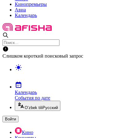
Кинопремьеры
Авиа
Календарь
Слишком короткий поисковый запрос
Календарь
События по дате
O’zbek tili
Русский
Войти
Кино
Концерты