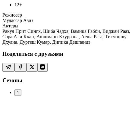
12+
Режиссер
Мудассар Азиз
Актеры
Ракул Прит Сингх, Шиба Чадха, Вамика Габби, Виджай Рааз,
Сара Али Кхан, Аюшманн Кхуррана, Аеша Раза, Тигманшу
Дхулиа, Дургеш Кумар, Дипика Дешпандэ
Поделиться с друзьями
Сезоны
1