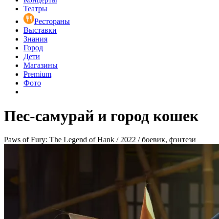
Театры
Рестораны
Выставки
Знания
Город
Дети
Магазины
Premium
Фото
Пес-самурай и город кошек
Paws of Fury: The Legend of Hank / 2022 / боевик, фэнтези