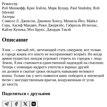
Режиссер
Роб Минкофф, Крис Бэйли, Марк Куцир, Paul Stodolny, Rob
Silvestri
Актеры
Сэмюэл Л. Джексон, Джимон Хонсу, Мишель Йео, Майкл
Сера, Аасиф Мандви, Рики Джервэйс, Габриэль Иглесиас,
Кайли Куиока, Мэл Брукс, Джордж Такэй
Описание
Хэнк — смелый пёс, мечтающий стать самураем, вот только
в городе кошек его никто не воспринимает всерьёз. Но когда
армия пушистых ниндзя угрожает стереть их городок с лица
Земли, Хэнк становится единственной надеждой на спасение.
Теперь с помощью мудрого учителя и верных друзей
он должен в сжатые сроки овладеть навыками великого
воина. Только так у него появится шанс победить в эпической
битве с могущественным врагом, вооруженным от усов
до хвоста.
Поделиться с друзьями