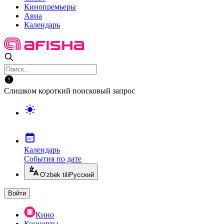
Кинопремьеры
Авиа
Календарь
Слишком короткий поисковый запрос
Календарь
События по дате
O’zbek tili
Русский
Войти
Кино
Концерты