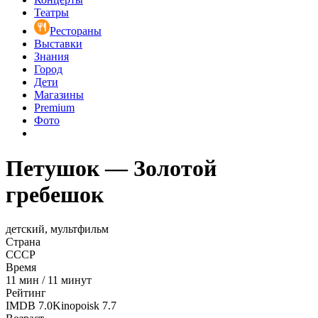
Театры
Рестораны
Выставки
Знания
Город
Дети
Магазины
Premium
Фото
Петушок — Золотой
гребешок
детский, мультфильм
Страна
СССР
Время
11
мин
/
11 минут
Рейтинг
IMDB
7.0
Kinopoisk
7.7