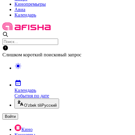
Кинопремьеры
Авиа
Календарь
Слишком короткий поисковый запрос
Календарь
События по дате
O’zbek tili
Русский
Войти
Кино
Концерты