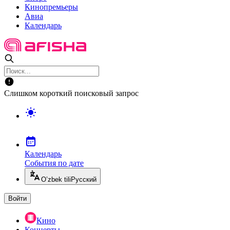
Кинопремьеры
Авиа
Календарь
Слишком короткий поисковый запрос
Календарь
События по дате
O’zbek tili
Русский
Войти
Кино
Концерты