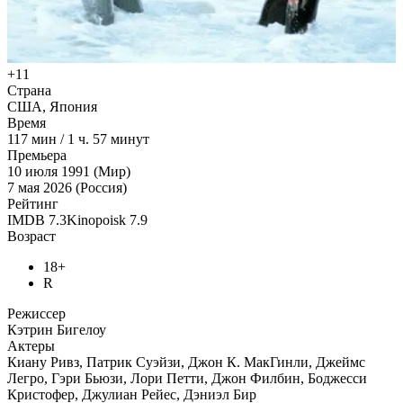
+11
Страна
США, Япония
Время
117
мин
/
1 ч. 57 минут
Премьера
10 июля 1991 (Мир)
7 мая 2026 (Россия)
Рейтинг
IMDB
7.3
Kinopoisk
7.9
Возраст
18+
R
Режиссер
Кэтрин Бигелоу
Актеры
Киану Ривз, Патрик Суэйзи, Джон К. МакГинли, Джеймс
Легро, Гэри Бьюзи, Лори Петти, Джон Филбин, Боджесси
Кристофер, Джулиан Рейес, Дэниэл Бир