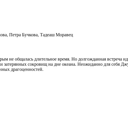
жова, Петра Бучкова, Тадеаш Моравец
орым не общалась длительное время. Но долгожданная встреча ид
ки затерянных сокровищ на дне океана. Неожиданно для себя Дж
енных драгоценностей.