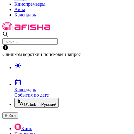
Кинопремьеры
Авиа
Календарь
Слишком короткий поисковый запрос
Календарь
События по дате
O’zbek tili
Русский
Войти
Кино
Концерты