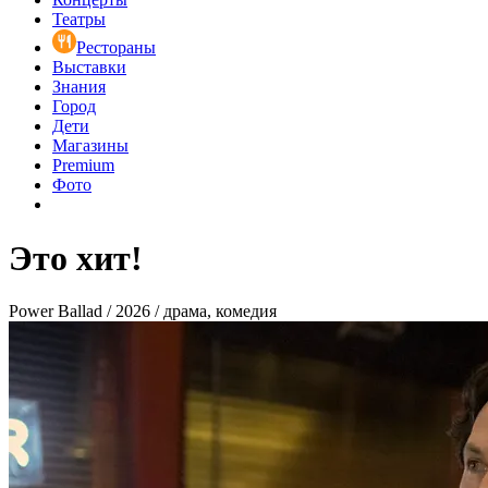
Театры
Рестораны
Выставки
Знания
Город
Дети
Магазины
Premium
Фото
Это хит!
Power Ballad / 2026 / драма, комедия