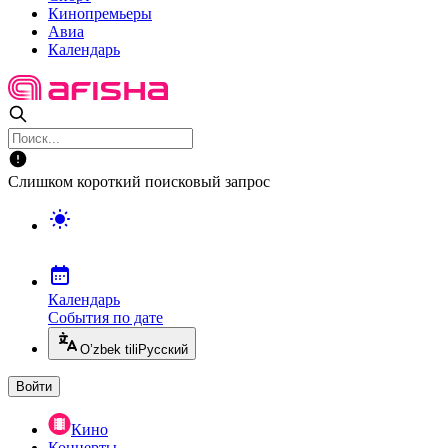
Кинопремьеры
Авиа
Календарь
Слишком короткий поисковый запрос
Календарь
События по дате
O’zbek tili
Русский
Войти
Кино
Концерты