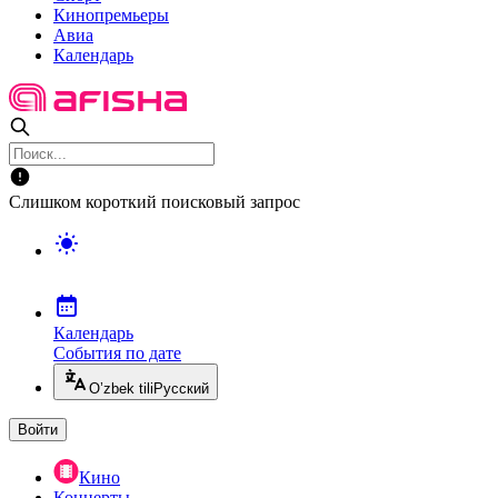
Кинопремьеры
Авиа
Календарь
Слишком короткий поисковый запрос
Календарь
События по дате
O’zbek tili
Русский
Войти
Кино
Концерты