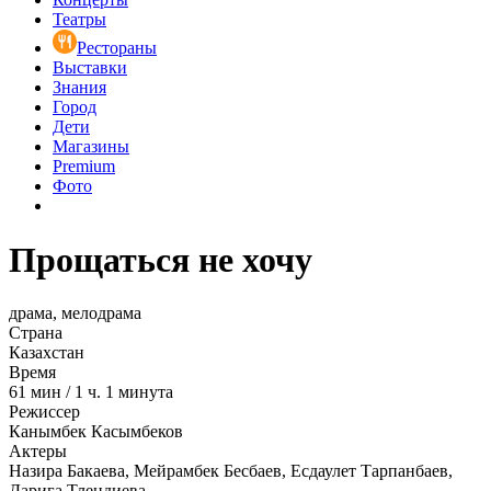
Театры
Рестораны
Выставки
Знания
Город
Дети
Магазины
Premium
Фото
Прощаться не хочу
драма, мелодрама
Страна
Казахстан
Время
61
мин
/
1 ч. 1 минута
Режиссер
Канымбек Касымбеков
Актеры
Назира Бакаева, Мейрамбек Бесбаев, Есдаулет Тарпанбаев,
Дарига Тлендиева