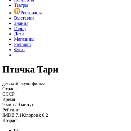
Театры
Рестораны
Выставки
Знания
Город
Дети
Магазины
Premium
Фото
Птичка Тари
детский, мультфильм
Страна
СССР
Время
9
мин
/
9 минут
Рейтинг
IMDB
7.1
Kinopoisk
8.2
Возраст
0+