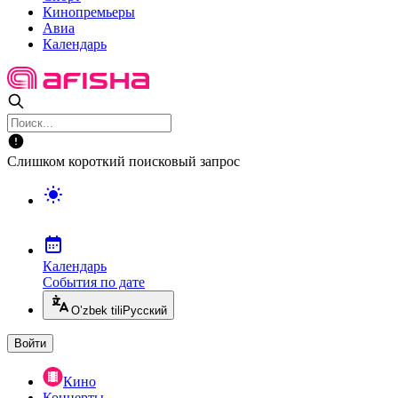
Кинопремьеры
Авиа
Календарь
Слишком короткий поисковый запрос
Календарь
События по дате
O’zbek tili
Русский
Войти
Кино
Концерты