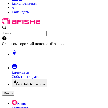
Кинопремьеры
Авиа
Календарь
Слишком короткий поисковый запрос
Календарь
События по дате
O’zbek tili
Русский
Войти
Кино
Концерты