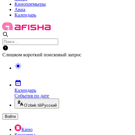
Кинопремьеры
Авиа
Календарь
Слишком короткий поисковый запрос
Календарь
События по дате
O’zbek tili
Русский
Войти
Кино
Концерты