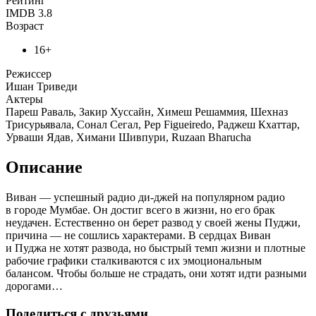
Рейтинг
IMDB
3.8
Возраст
16+
Режиссер
Ишан Триведи
Актеры
Пареш Раваль, Закир Хуссайн, Химеш Решаммия, Шехназ
Трисурьявала, Сонал Сегал, Pep Figueiredo, Раджеш Кхаттар,
Урваши Ядав, Химани Шивпури, Ruzaan Bharucha
Описание
Виван — успешный радио ди-джей на популярном радио
в городе Мумбае. Он достиг всего в жизни, но его брак
неудачен. Естественно он берет развод у своей жены Пуджи,
причина — не сошлись характерами. В сердцах Виван
и Пуджа не хотят развода, но быстрый темп жизни и плотные
рабочие графики сталкиваются с их эмоциональным
балансом. Чтобы больше не страдать, они хотят идти разными
дорогами…
Поделиться с друзьями