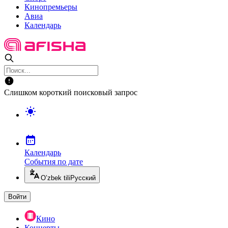
Кинопремьеры
Авиа
Календарь
Слишком короткий поисковый запрос
Календарь
События по дате
O’zbek tili
Русский
Войти
Кино
Концерты