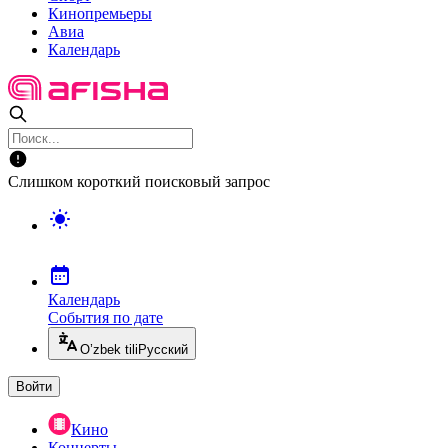
Кинопремьеры
Авиа
Календарь
Слишком короткий поисковый запрос
Календарь
События по дате
O’zbek tili
Русский
Войти
Кино
Концерты