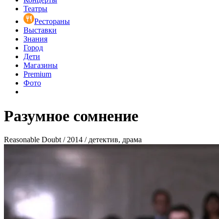
Театры
Рестораны
Выставки
Знания
Город
Дети
Магазины
Premium
Фото
Разумное сомнение
Reasonable Doubt / 2014 / детектив, драма