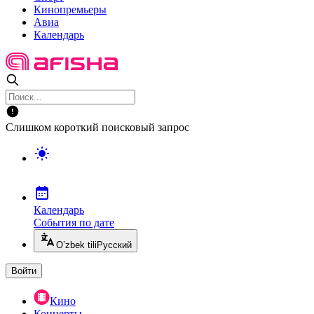
Кинопремьеры
Авиа
Календарь
Слишком короткий поисковый запрос
Календарь
События по дате
O’zbek tili
Русский
Войти
Кино
Концерты