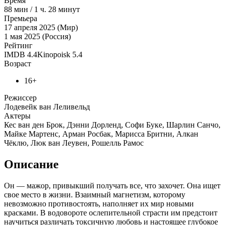
Время
88
мин
/
1 ч. 28 минут
Премьера
17 апреля 2025 (Мир)
1 мая 2025 (Россия)
Рейтинг
IMDB
4.4
Kinopoisk
5.4
Возраст
16+
Режиссер
Лодевейк ван Леливельд
Актеры
Кес ван ден Брок, Дэнни Дорленд, Софи Буке, Шарлин Санчо,
Майке Мартенс, Арман Росбак, Марисса Бритни, Алкан
Чёклю, Люк ван Леувен, Рошелль Рамос
Описание
Он — мажор, привыкший получать все, что захочет. Она ищет
свое место в жизни. Взаимный магнетизм, которому
невозможно противостоять, наполняет их мир новыми
красками. В водовороте ослепительной страсти им предстоит
научиться различать токсичную любовь и настоящее глубокое