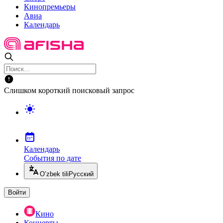
Кинопремьеры
Авиа
Календарь
Слишком короткий поисковый запрос
Календарь
События по дате
O’zbek tili
Русский
Войти
Кино
Концерты