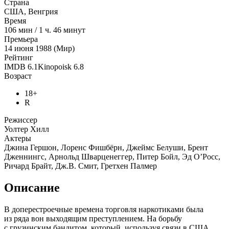
Страна
США, Венгрия
Время
106
мин
/
1 ч. 46 минут
Премьера
14 июня 1988 (Мир)
Рейтинг
IMDB
6.1
Kinopoisk
6.8
Возраст
18+
R
Режиссер
Уолтер Хилл
Актеры
Джина Гершон, Лоренс Фишбёрн, Джеймс Белуши, Брент
Дженнингс, Арнольд Шварценеггер, Питер Бойл, Эд О’Росс,
Ричард Брайт, Дж.В. Смит, Гретхен Палмер
Описание
В доперестроечные времена торговля наркотиками была
из ряда вон выходящим преступлением. На борьбу
с грузинским бандитом, который, используя связи в США,