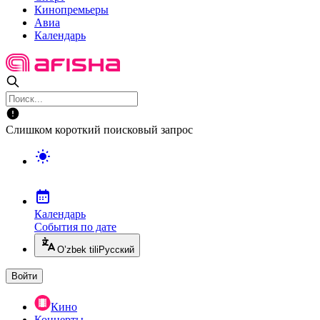
Кинопремьеры
Авиа
Календарь
Слишком короткий поисковый запрос
Календарь
События по дате
O’zbek tili
Русский
Войти
Кино
Концерты