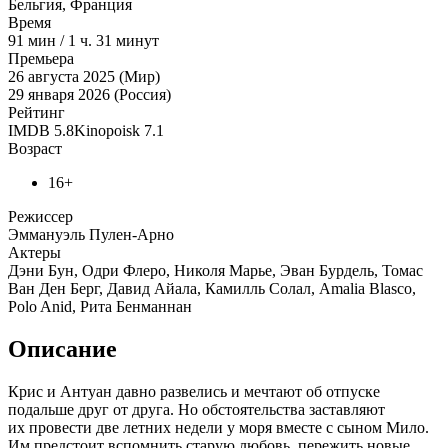
Бельгия, Франция
Время
91
мин
/
1 ч. 31 минут
Премьера
26 августа 2025 (Мир)
29 января 2026 (Россия)
Рейтинг
IMDB
5.8
Kinopoisk
7.1
Возраст
16+
Режиссер
Эммануэль Пулен-Арно
Актеры
Дэни Бун, Одри Флеро, Николя Марье, Эван Бурдель, Томас
Ван Ден Берг, Давид Айала, Камилль Солал, Amalia Blasco,
Polo Anid, Рита Бенманнан
Описание
Крис и Антуан давно развелись и мечтают об отпуске
подальше друг от друга. Но обстоятельства заставляют
их провести две летних недели у моря вместе с сыном Мило.
Им предстоит вспомнить старую любовь, пережить новые