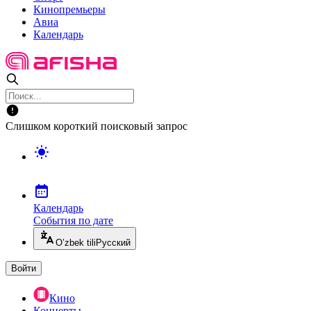
Кинопремьеры
Авиа
Календарь
Слишком короткий поисковый запрос
Календарь
События по дате
O’zbek tili
Русский
Войти
Кино
Концерты