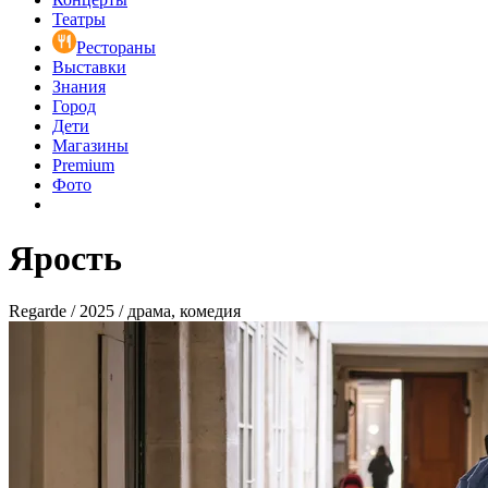
Театры
Рестораны
Выставки
Знания
Город
Дети
Магазины
Premium
Фото
Ярость
Regarde / 2025 / драма, комедия