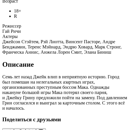
Возраст
18+
R
Режиссер
Гай Ричи
Актеры
Джейсон Стэйтем, Рэй Лиотта, Винсент Пасторе, Андре
Бенджамин, Теренс Мэйнард, Эндрю Ховард, Марк Стронг,
Франческа Аннис, Анжела Лорен Смит, Элана Биниш
Описание
Семь лет назад Джейк влип в неприятную историю. Город
был помешан на нелегальных азартных играх,
организованных преступным боссом Мака. Однажды
накануне большой игры Мака потерял своего парня,
и Джейку Грину предложили пойти на замену. Под давлением
Грин согласился и выиграл за карточным столом. С этого всё
и началось.
Поделиться с друзьями