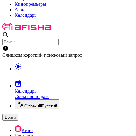
Кинопремьеры
Авиа
Календарь
Слишком короткий поисковый запрос
Календарь
События по дате
O’zbek tili
Русский
Войти
Кино
Концерты