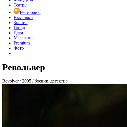
Театры
Рестораны
Выставки
Знания
Город
Дети
Магазины
Premium
Фото
Револьвер
Revolver / 2005 / боевик, детектив